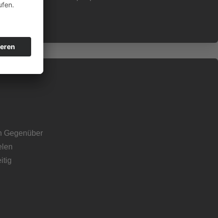
den Gegenüber
elen
itig