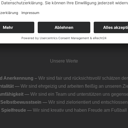
Unsere Werte
d Anerkennung –
Wir sind fair und rücksichtsvoll/ schätzen 
talität —
Wir sind ehrgeizig und arbeiten fleißig an unseren Zi
amfähigkeit —
Wir sind ein Team und unterstützen uns gegense
Selbstbewusstsein —
Wir sind zielorientiert und entschlossen
Spielfreude —
Wir sind kreativ und haben Freude am Fußball