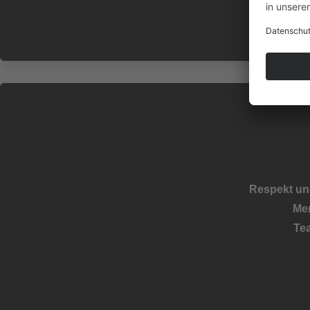
Respekt un
Men
Te