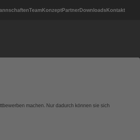
annschaften
Team
Konzept
Partner
Downloads
Kontakt
ettbewerben machen. Nur dadurch können sie sich