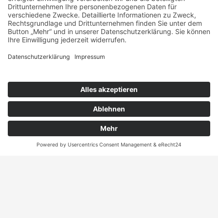
ConneKT 3
97318 Kitzingen
Folge uns!
Facebook
Inst
agram
TikTok
Sitemap
Home
Team
Konzept
Partner
Staff
Downloads
Kontakt
Impressum
Datenschutz
Cookie-Einstellungen