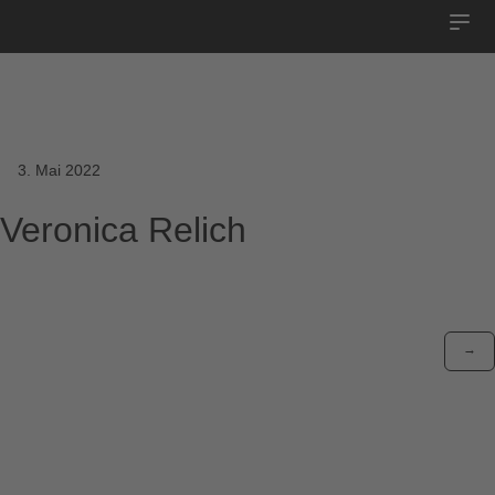
Home
Mannschaften
3. Mai 2022
Team
Veronica Relich
Konzept
Partner
→
Downloads
Kontakt